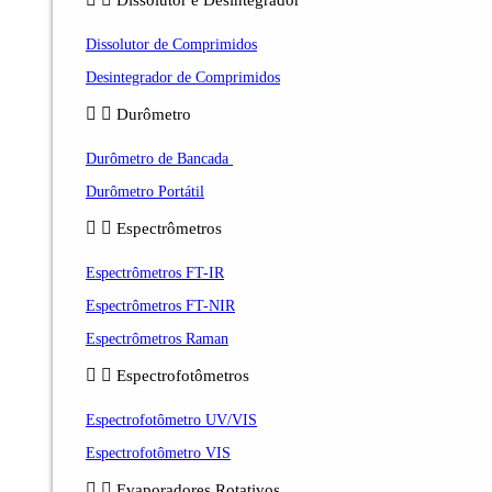
Dissolutor e Desintegrador
Dissolutor de Comprimidos
Desintegrador de Comprimidos
Durômetro
Durômetro de Bancada
Durômetro Portátil
Espectrômetros
Espectrômetros FT-IR
Espectrômetros FT-NIR
Espectrômetros Raman
Espectrofotômetros
Espectrofotômetro UV/VIS
Espectrofotômetro VIS
Evaporadores Rotativos