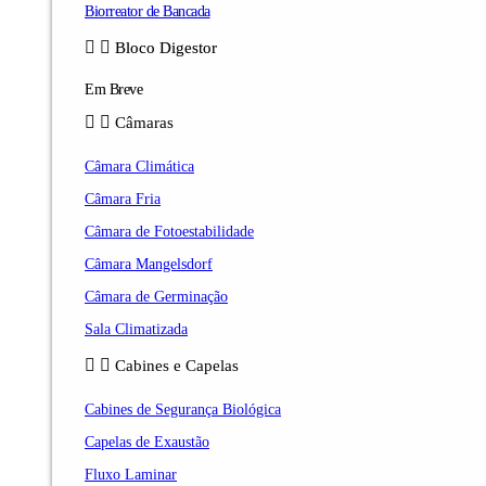
Biorreator de Bancada
Bloco Digestor
Em Breve
Câmaras
Câmara Climática
Câmara Fria
Câmara de Fotoestabilidade
Câmara Mangelsdorf
Câmara de Germinação
Sala Climatizada
Cabines e Capelas
Cabines de Segurança Biológica
Capelas de Exaustão
Fluxo Laminar