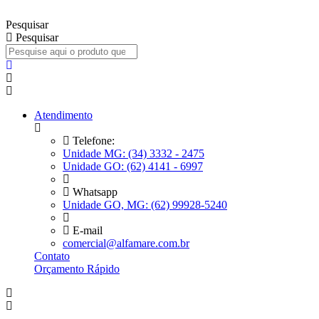
Ir
para
Pesquisar
o
Pesquisar
conteúdo
Atendimento
Telefone:
Unidade MG: (34) 3332 - 2475
Unidade GO: (62) 4141 - 6997
Whatsapp
Unidade GO, MG: (62) 99928-5240
E-mail
comercial@alfamare.com.br
Contato
Orçamento Rápido