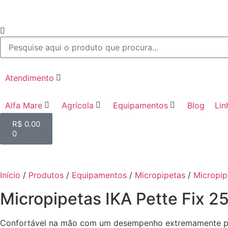
Atendimento
Alfa Mare
Agrícola
Equipamentos
Blog
Lin
R$
0.00
0
Início
/
Produtos
/
Equipamentos
/
Micropipetas
/
Micropip
Micropipetas IKA Pette Fix 25
Confortável na mão com um desempenho extremamente prec