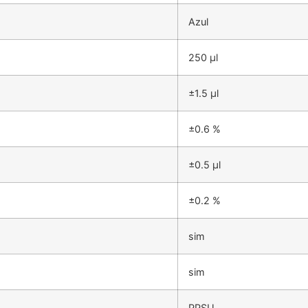
Azul
250 µl
±1.5 µl
±0.6 %
±0.5 µl
±0.2 %
sim
sim
PPSU