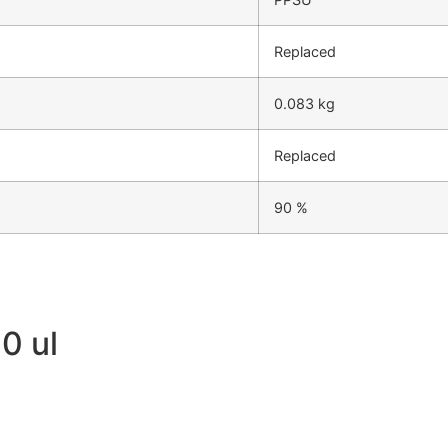
Replaced
0.083 kg
Replaced
90 %
0 ul