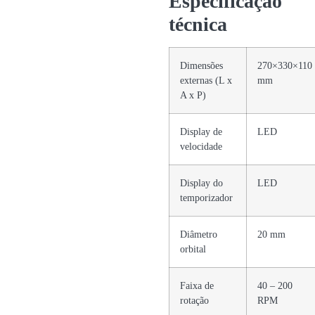
Especificação
técnica
Dimensões
270×330×110
externas (L x
mm
A x P)
Display de
LED
velocidade
Display do
LED
temporizador
Diâmetro
20 mm
orbital
Faixa de
40 – 200
rotação
RPM