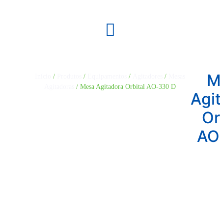
M
Início
/
Produtos
/
Equipamentos
/
Agitadores
/
Mesas
Agitadoras
/ Mesa Agitadora Orbital AO-330 D
Agi
Or
AO