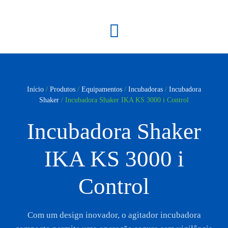
Início
/
Produtos
/
Equipamentos
/
Incubadoras
/
Incubadora
Shaker
/ Incubadora Shaker IKA KS 3000 i Control
Incubadora Shaker
IKA KS 3000 i
Control
Com um design inovador, o agitador incubadora