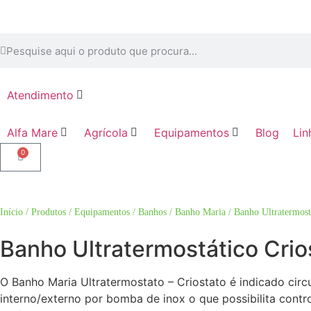
Atendimento
Alfa Mare
Agrícola
Equipamentos
Blog
Lin
0
Início
/
Produtos
/
Equipamentos
/
Banhos
/
Banho Maria
/ Banho Ultratermostá
Banho Ultratermostático Crio
O Banho Maria Ultratermostato – Criostato é indicado cir
interno/externo por bomba de inox o que possibilita con