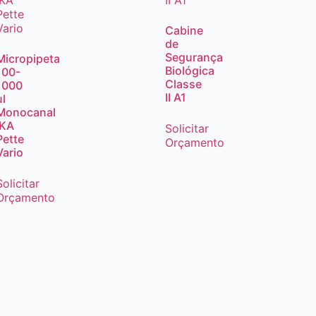
Cabine
de
Segurança
Micropipeta
Biológica
100-
Classe
1000
II A1
ul
Monocanal
IKA
Solicitar
Pette
Orçamento
Vario
Solicitar
Orçamento