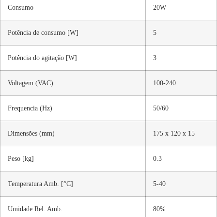
Consumo
20W
Potência de consumo [W]
5
Potência do agitação [W]
3
Voltagem (VAC)
100-240
Frequencia (Hz)
50/60
Dimensões (mm)
175 x 120 x 15
Peso [kg]
0.3
Temperatura Amb. [°C]
5-40
Umidade Rel. Amb.
80%